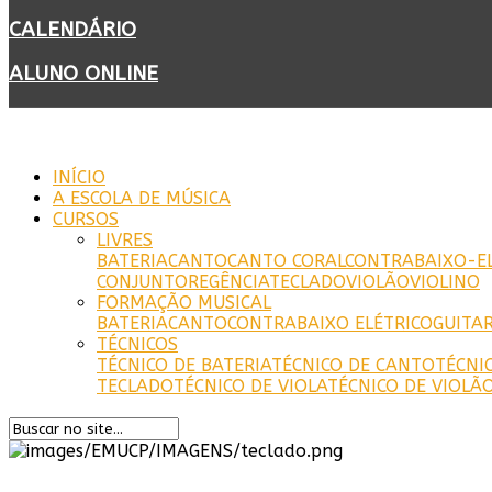
CALENDÁRIO
ALUNO ONLINE
INÍCIO
A ESCOLA DE MÚSICA
CURSOS
LIVRES
BATERIA
CANTO
CANTO CORAL
CONTRABAIXO-EL
CONJUNTO
REGÊNCIA
TECLADO
VIOLÃO
VIOLINO
FORMAÇÃO MUSICAL
BATERIA
CANTO
CONTRABAIXO ELÉTRICO
GUITA
TÉCNICOS
TÉCNICO DE BATERIA
TÉCNICO DE CANTO
TÉCNI
TECLADO
TÉCNICO DE VIOLA
TÉCNICO DE VIOLÃ