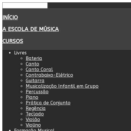
INÍCIO
A ESCOLA DE MÚSICA
CURSOS
Livres
Bateria
Canto
Canto Coral
Contrabaixo-Elétrico
Guitarra
Musicalização Infantil em Grupo
Percussão
Piano
Prática de Conjunto
Regência
Teclado
Violão
Violino
Formação Musical