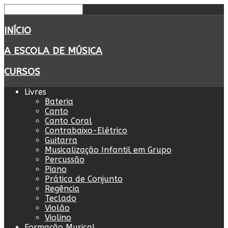
INÍCIO
A ESCOLA DE MÚSICA
CURSOS
Livres
Bateria
Canto
Canto Coral
Contrabaixo-Elétrico
Guitarra
Musicalização Infantil em Grupo
Percussão
Piano
Prática de Conjunto
Regência
Teclado
Violão
Violino
Formação Musical