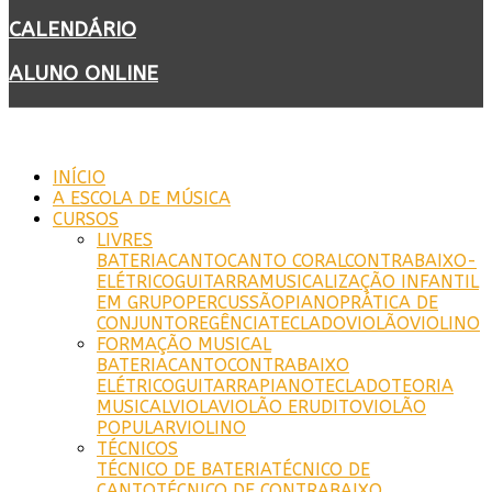
CALENDÁRIO
ALUNO ONLINE
INÍCIO
A ESCOLA DE MÚSICA
CURSOS
LIVRES
BATERIA
CANTO
CANTO CORAL
CONTRABAIXO-
ELÉTRICO
GUITARRA
MUSICALIZAÇÃO INFANTIL
EM GRUPO
PERCUSSÃO
PIANO
PRÁTICA DE
CONJUNTO
REGÊNCIA
TECLADO
VIOLÃO
VIOLINO
FORMAÇÃO MUSICAL
BATERIA
CANTO
CONTRABAIXO
ELÉTRICO
GUITARRA
PIANO
TECLADO
TEORIA
MUSICAL
VIOLA
VIOLÃO ERUDITO
VIOLÃO
POPULAR
VIOLINO
TÉCNICOS
TÉCNICO DE BATERIA
TÉCNICO DE
CANTO
TÉCNICO DE CONTRABAIXO